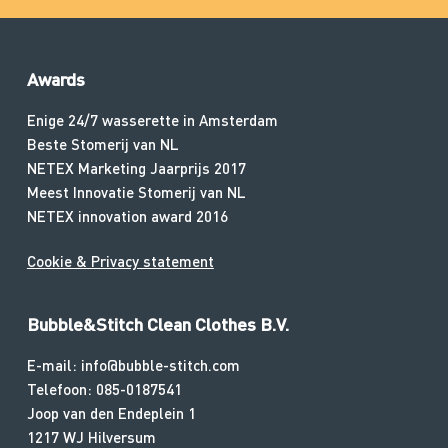
F
Awards
o
o
Enige 24/7 wasserette in Amsterdam
t
Beste Stomerij van NL
e
NETEX Marketing Jaarprijs 2017
r
Meest Innovatie Stomerij van NL
NETEX innovation award 2016
Cookie & Privacy statement
Bubble&Stitch Clean Clothes B.V.
E-mail: info@bubble-stitch.com
Telefoon: 085-0187541
Joop van den Endeplein 1
1217 WJ Hilversum