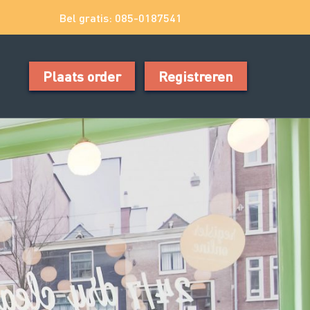
Bel gratis: 085-0187541
Plaats order
Registreren