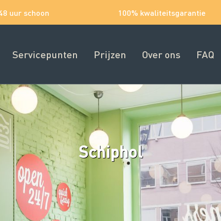
48 uur schoon
100% kwaliteitsgarantie
Servicepunten
Prijzen
Over ons
FAQ
Schiphol